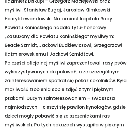
Kazimierz Biskupi – Grzegorz Maciejewski oraz
myśliwi: Stanisław Bugaj, Jarosław Klimkowski i
Henryk Lewandowski. Natomiast kapituła Rady
Powiatu Konińskiego nadała tytuł honorowy
„Zasłużony dla Powiatu Konińskiego” myśliwym:
Beacie Szmidt, Jackowi Budkiewiczowi, Grzegorzowi
Kaźmierowskiemu i Jackowi Szmidtowi.
Po części oficjalnej myśliwi zaprezentowali rasy psów
wykorzystywanych do polowań, a ze szczególnym
zainteresowaniem spotkał się pokaz sokolników. Była
możliwość zrobienia sobie zdjęć z tymi pięknymi
ptakami. Dużym zainteresowaniem – zwłaszcza
najmłodszych – cieszył się pawilon kynologów, gdzie
dzieci mogły pobawić się ze szczeniakami ras
myśliwskich. Po tych pokazach wystąpiła w pięknym