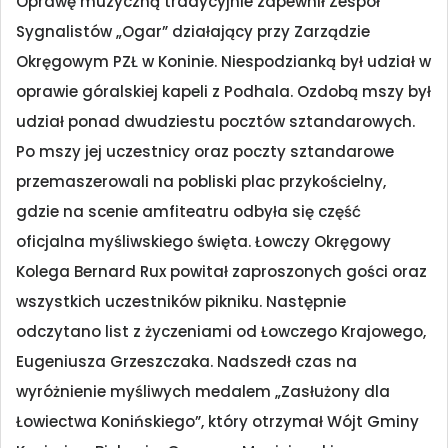
Oprawę muzyczną tradycyjnie zapewnił Zespół
Sygnalistów „Ogar” działający przy Zarządzie
Okręgowym PZŁ w Koninie. Niespodzianką był udział w
oprawie góralskiej kapeli z Podhala. Ozdobą mszy był
udział ponad dwudziestu pocztów sztandarowych.
Po mszy jej uczestnicy oraz poczty sztandarowe
przemaszerowali na pobliski plac przykościelny,
gdzie na scenie amfiteatru odbyła się część
oficjalna myśliwskiego święta. Łowczy Okręgowy
Kolega Bernard Rux powitał zaproszonych gości oraz
wszystkich uczestników pikniku. Następnie
odczytano list z życzeniami od Łowczego Krajowego,
Eugeniusza Grzeszczaka. Nadszedł czas na
wyróżnienie myśliwych medalem „Zasłużony dla
Łowiectwa Konińskiego”, który otrzymał Wójt Gminy